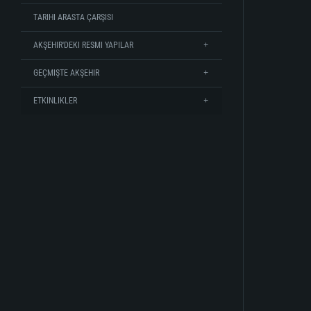
TARIHI ARASTA ÇARŞISI
AKŞEHIR'DEKI RESMI YAPILAR
GEÇMIŞTE AKŞEHIR
ETKINLIKLER