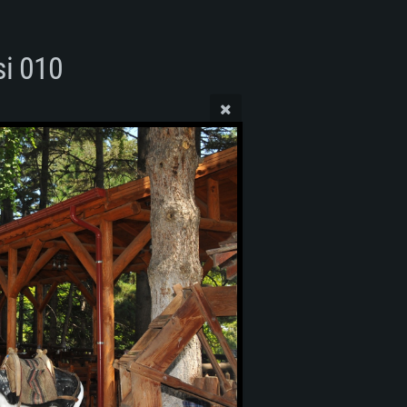
si 010