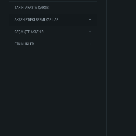
TARIHI ARASTA ÇARŞISI
AKŞEHIR'DEKI RESMI YAPILAR
GEÇMIŞTE AKŞEHIR
ETKINLIKLER