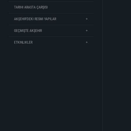
TARIHI ARASTA ÇARŞISI
AKŞEHIR'DEKI RESMI YAPILAR
GEÇMIŞTE AKŞEHIR
ETKINLIKLER