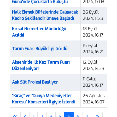
Günü'nde Çocuklarla Buluştu
2024, 17:03
Halk Ekmek Büfelerinde Çalışacak
26 Eylül
Kadro Şekillendirilmeye Başladı
2024, 11:23
Kırsal Hizmetler Müdürlüğü
18 Eylül
Açıldı!
2024, 16:17
15 Eylül
Tarım Fuarı Büyük İlgi Gördü!
2024, 16:21
Akşehir’de İlk Kez Tarım Fuarı
12 Eylül
Düzenleniyor!
2024, 14:23
11 Eylül
Aşk Süt Projesi Başlıyor
2024, 16:17
“Kıraç” ve “Dünya Medeniyetler
26 Ağustos
Korosu” Konserleri İlgiyle İzlendi
2024, 16:07
1
2
3
4
5
6