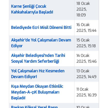
18 Ocak
Karne Şenliği Çocuk
2025,
Kahkahalarıyla Başladı!
18:09
16 Ocak
Belediyede Ecri Misil Dönemi Bitti
2025, 15:44
Akşehir'de Yol Çalışmaları Devam
15 Ocak
Ediyor
2025, 15:18
Akşehir Belediyesi'nden Tarihi
14 Ocak
Sosyal Yardım Seferberliği
2025, 15:46
Yol Çalışmaları Hız Kesmeden
13 Ocak
Devam Ediyor!
2025, 14:49
Kışa Meydan Okuyan Etkinlik:
11 Ocak
Meydan-A-çıK Buluşmaları
2025, 16:39
Başladı!
Başkan Köksal Yerel Basın
10 Ocak