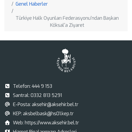
Genel Haberler
Türkiye Halk Oyunları Federasyonu'ndan Başkan
Köksal'a Ziyaret
Telefon:
444 9 153
Santral:
0332 813 5291
E-Posta:
aksehir@aksehir.bel.tr
KEP:
aksbelbask@hs01.kep.tr
Web:
https://www.aksehir.bel.tr
Hizmet Binalarımızın Adresleri