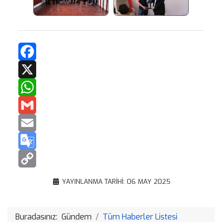
Facebook
X
WhatsApp
Gmail
Email
Google
Translate
Copy
YAYINLANMA TARIHI: 06 MAY 2025
Link
Buradasınız:
Gündem
Tüm Haberler Listesi