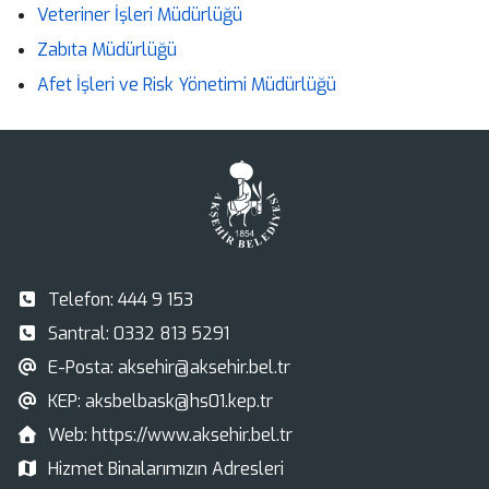
Veteriner İşleri Müdürlüğü
Zabıta Müdürlüğü
Afet İşleri ve Risk Yönetimi Müdürlüğü
Telefon:
444 9 153
Santral:
0332 813 5291
E-Posta:
aksehir@aksehir.bel.tr
KEP:
aksbelbask@hs01.kep.tr
Web:
https://www.aksehir.bel.tr
Hizmet Binalarımızın Adresleri