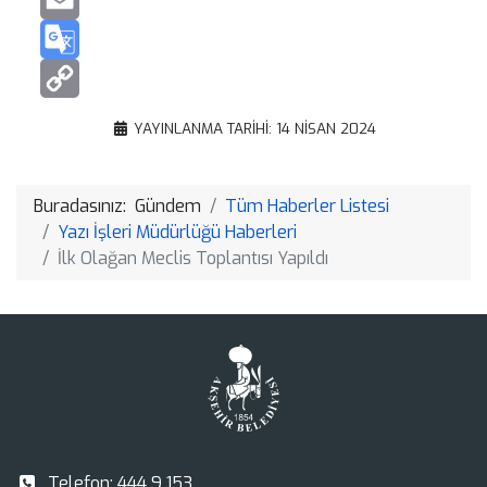
Email
Google
Translate
Copy
YAYINLANMA TARIHI: 14 NISAN 2024
Link
Buradasınız:
Gündem
Tüm Haberler Listesi
Yazı İşleri Müdürlüğü Haberleri
İlk Olağan Meclis Toplantısı Yapıldı
Telefon:
444 9 153