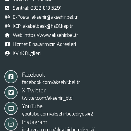
Santral:
0332 813 5291
E-Posta:
aksehir@aksehir.bel.tr
KEP:
aksbelbask@hs01.kep.tr
Web:
https://www.aksehir.bel.tr
Hizmet Binalarımızın Adresleri
KVKK Bilgileri
Facebook
facebook.com/aksehir.bel.tr
X-Twitter
twitter.com/aksehir_bld
YouTube
youtube.com/akşehirbelediyesi42
Instagram
instagram.com/aksehir.belediyesi/