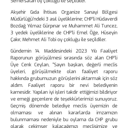
Semersatan oy çokluğu ile seçildiler.
Akşehir Gıda İhtisas Organize Sanayi Bölgesi
Müdürlüğü’ndeki 3 asıl üyeliklerine; CHP’li Hüdaverdi
Bozdağ Yılmaz Gürpınar ve Muhammet Ali Tuncez,
3 yedek üyeliklerine de CHP’li Emel Öğe, Hüseyin
Çakır, Mehmet Ali Tobi oy çokluğu ile seçildiler.
Gündemin 14. Maddesindeki 2023 Yılı Faaliyet
Raporunun görüşülmesi sırasında söz alan CHP’li
Üye Cenk Ceylan, “Sayın başkan, değerli meclis
üyeleri, görüşülmekte olan faaliyet raporu
hakkında grubumuzun görüşlerini aktarmak için söz
aldım. Faaliyet raporu bir nevi belediyenin
karnesidir. Yapılan iyi işleri takdir ettiğimizi bildiriyor
ve emeği geçenlere de teşekkürlerimizi sunuyoruz.
Geçmiş dönemde belediye meclis üyemizin de
olmaması ve alınan kararlarda imzamızın
bulunmaması nedeniyle bu oylama da CHP grubu
olarak çekimser kalacağımızı meclisimize ve