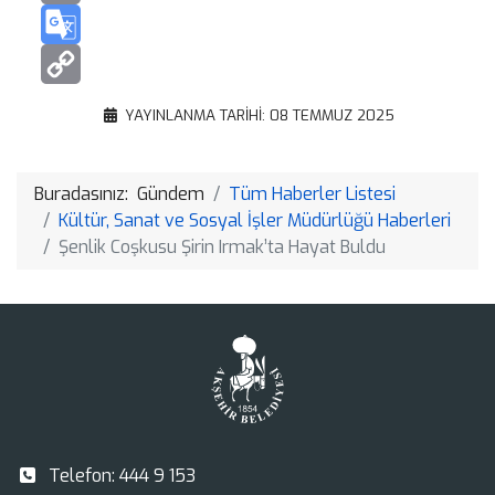
Email
Google
Translate
Copy
YAYINLANMA TARIHI: 08 TEMMUZ 2025
Link
Buradasınız:
Gündem
Tüm Haberler Listesi
Kültür, Sanat ve Sosyal İşler Müdürlüğü Haberleri
Şenlik Coşkusu Şirin Irmak’ta Hayat Buldu
Telefon:
444 9 153