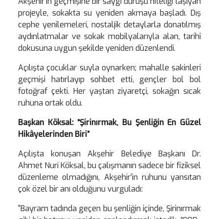
Akşehir’in geçmişine bir saygı duruşu niteliği taşıyan
projeyle, sokakta su yeniden akmaya başladı. Dış
cephe yenilemeleri, nostaljik detaylarla donatılmış
aydınlatmalar ve sokak mobilyalarıyla alan, tarihî
dokusuna uygun şekilde yeniden düzenlendi.
Açılışta çocuklar suyla oynarken; mahalle sakinleri
geçmişi hatırlayıp sohbet etti, gençler bol bol
fotoğraf çekti. Her yaştan ziyaretçi, sokağın sıcak
ruhuna ortak oldu.
Başkan Köksal: “Şirinırmak, Bu Şenliğin En Güzel
Hikâyelerinden Biri”
Açılışta konuşan Akşehir Belediye Başkanı Dr.
Ahmet Nuri Köksal, bu çalışmanın sadece bir fiziksel
düzenleme olmadığını, Akşehir’in ruhunu yansıtan
çok özel bir anı olduğunu vurguladı:
“Bayram tadında geçen bu şenliğin içinde, Şirinırmak