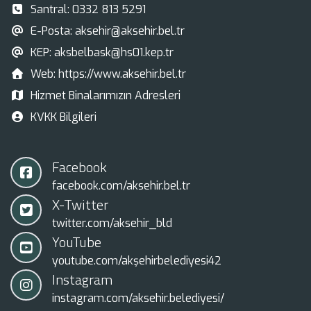
Santral:
0332 813 5291
E-Posta:
aksehir@aksehir.bel.tr
KEP:
aksbelbask@hs01.kep.tr
Web:
https://www.aksehir.bel.tr
Hizmet Binalarımızın Adresleri
KVKK Bilgileri
Facebook
facebook.com/aksehir.bel.tr
X-Twitter
twitter.com/aksehir_bld
YouTube
youtube.com/akşehirbelediyesi42
Instagram
instagram.com/aksehir.belediyesi/