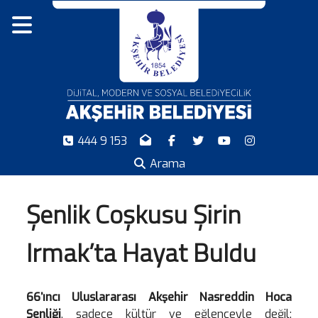
444 9 153
Arama
Şenlik Coşkusu Şirin
Irmak’ta Hayat Buldu
66’ıncı Uluslararası Akşehir Nasreddin Hoca
Şenliği
, sadece kültür ve eğlenceyle değil;