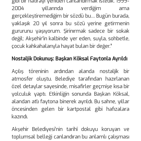
gibi bir hatırayı yeniden canlandırmak istedik. 1999-
2004 yıllarında verdiğim ama
gerçekleştiremediğim bir sözdü bu… Bugün burada,
yaklaşık 20 yıl sonra bu sözü yerine getirmenin
gururunu yaşıyorum. Şirinırmak sadece bir sokak
değil; Akşehir’in kalbinde yer eden, suyla, sohbetle,
çocuk kahkahalarıyla hayat bulan bir değer.”
Nostaljik Dokunuş: Başkan Köksal Faytonla Ayrıldı
Açılış töreninin ardından alanda nostaljik bir
atmosfer oluştu. Belediye tarafından hazırlanan
özel detaylar sayesinde, misafirler geçmişe kısa bir
yolculuk yaptı. Etkinliğin sonunda Başkan Köksal,
alandan atlı faytona binerek ayrıldı. Bu sahne, yıllar
öncesinden gelen bir kartpostal gibi hafızalara
kazındı.
Akşehir Belediyesi’nin tarihî dokuyu koruyan ve
toplumsal belleği canlandıran bu anlamlı çalışması