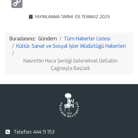
Google
Translate
Copy
YAYINLANMA TARIHI: 05 TEMMUZ 2025
Link
Buradasınız:
Gündem
Tüm Haberler Listesi
Kültür, Sanat ve Sosyal İşler Müdürlüğü Haberleri
Nasrettin Hoca Şenliği Geleneksel Dellallın
Çağrısıyla Başladı
Telefon:
444 9 153