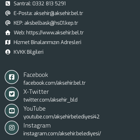
Santral:
0332 813 5291
E-Posta:
aksehir@aksehir.bel.tr
KEP:
aksbelbask@hs01.kep.tr
Web:
https://www.aksehir.bel.tr
Hizmet Binalarımızın Adresleri
KVKK Bilgileri
Facebook
facebook.com/aksehir.bel.tr
X-Twitter
twitter.com/aksehir_bld
YouTube
youtube.com/akşehirbelediyesi42
Instagram
instagram.com/aksehir.belediyesi/