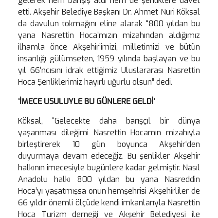
gelerek hem bahşiş aldı hem de şenliklere davet
etti. Akşehir Belediye Başkanı Dr. Ahmet Nuri Köksal
da davulun tokmağını eline alarak “800 yıldan bu
yana Nasrettin Hoca’mızın mizahından aldığımız
ilhamla önce Akşehir’imizi, milletimizi ve bütün
insanlığı gülümseten, 1959 yılında başlayan ve bu
yıl 66’ncısını idrak ettiğimiz Uluslararası Nasrettin
Hoca Şenliklerimiz hayırlı uğurlu olsun” dedi.
‘İMECE USULUYLE BU GÜNLERE GELDİ’
Köksal, “Gelecekte daha barışçıl bir dünya
yaşanması dileğimi Nasrettin Hocamın mizahıyla
birleştirerek 10 gün boyunca Akşehir‘den
duyurmaya devam edeceğiz. Bu şenlikler Akşehir
halkının imecesiyle bugünlere kadar gelmiştir. Nasıl
Anadolu halkı 800 yıldan bu yana Nasreddin
Hoca’yı yaşatmışsa onun hemşehrisi Akşehirliler de
66 yıldır önemli ölçüde kendi imkanlarıyla Nasrettin
Hoca Turizm derneği ve Akşehir Belediyesi ile