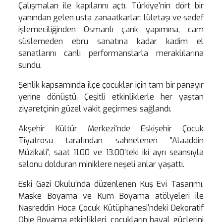
Çalışmaları ile kapılarını açtı. Türkiye'nin dört bir
yanından gelen usta zanaatkarlar; lületaşı ve sedef
işlemeciliğinden Osmanlı çarık yapımına, cam
süslemeden ebru sanatına kadar kadim el
sanatlarını canlı performanslarla meraklılarına
sundu.
Şenlik kapsamında ilçe çocuklar için tam bir panayır
yerine dönüştü. Çeşitli etkinliklerle her yaştan
ziyaretçinin güzel vakit geçirmesi sağlandı.
Akşehir Kültür Merkezi'nde Eskişehir Çocuk
Tiyatrosu tarafından sahnelenen "Alaaddin
Müzikali", saat 11.00 ve 13.00’teki iki ayrı seansıyla
salonu dolduran miniklere neşeli anlar yaşattı.
Eski Gazi Okulu’nda düzenlenen Kuş Evi Tasarımı,
Maske Boyama ve Kum Boyama atölyeleri ile
Nasreddin Hoca Çocuk Kütüphanesi'ndeki Dekoratif
Obje Boyama etkinlikleri, çocukların hayal güçlerini