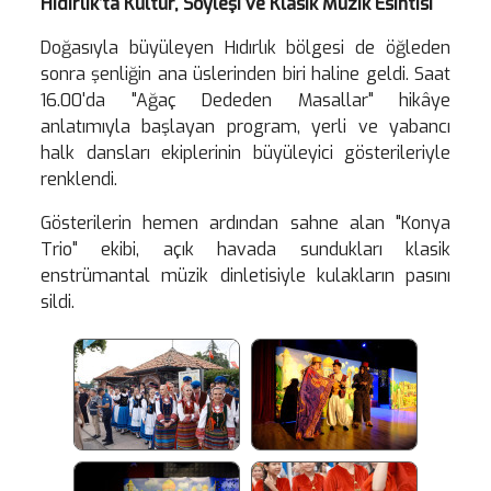
Hıdırlık’ta Kültür, Söyleşi ve Klasik Müzik Esintisi
Doğasıyla büyüleyen Hıdırlık bölgesi de öğleden
sonra şenliğin ana üslerinden biri haline geldi. Saat
16.00'da "Ağaç Dededen Masallar" hikâye
anlatımıyla başlayan program, yerli ve yabancı
halk dansları ekiplerinin büyüleyici gösterileriyle
renklendi.
Gösterilerin hemen ardından sahne alan "Konya
Trio" ekibi, açık havada sundukları klasik
enstrümantal müzik dinletisiyle kulakların pasını
sildi.