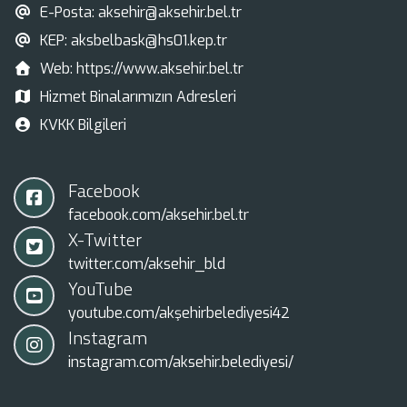
E-Posta:
aksehir@aksehir.bel.tr
KEP:
aksbelbask@hs01.kep.tr
Web:
https://www.aksehir.bel.tr
Hizmet Binalarımızın Adresleri
KVKK Bilgileri
Facebook
facebook.com/aksehir.bel.tr
X-Twitter
twitter.com/aksehir_bld
YouTube
youtube.com/akşehirbelediyesi42
Instagram
instagram.com/aksehir.belediyesi/