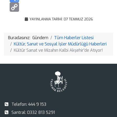
Google
Translate
Copy
YAYINLANMA TARIHI: 07 TEMMUZ 2026
Link
Buradasınız:
Gündem
Tüm Haberler Listesi
Kültür, Sanat ve Sosyal İşler Müdürlüğü Haberleri
Kültür Sanat ve Mizahın Kalbi Akşehir’de Atıyor!
Telefon:
444 9 153
Santral:
0332 813 5291