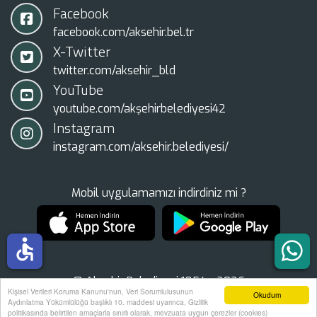
Facebook
facebook.com/aksehir.bel.tr
X-Twitter
twitter.com/aksehir_bld
YouTube
youtube.com/akşehirbelediyesi42
Instagram
instagram.com/aksehir.belediyesi/
Mobil uygulamamızı indirdiniz mi ?
accessible
© Akşehir Belediyesi 1854 - 2026
Kişisel Verileri Koruma Kanunu'nun, Veri Sorumlulusunun
Okudum
Tüm Hakları Saklıdır.
Aydınlatma Yükümlülüğü başlıklı 10. maddesi uyarınca, Gizlilik
politikasında belirtilen amaçlarla sınırlı olarak, mevzuata uygun çerezler (cookies)