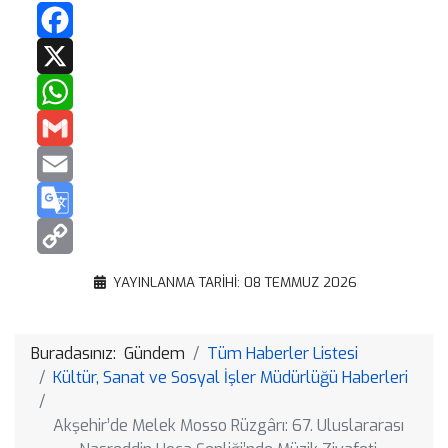
Facebook
X
WhatsApp
Gmail
Email
Google
Translate
Copy
YAYINLANMA TARIHI: 08 TEMMUZ 2026
Link
Buradasınız:
Gündem
Tüm Haberler Listesi
Kültür, Sanat ve Sosyal İşler Müdürlüğü Haberleri
Akşehir’de Melek Mosso Rüzgârı: 67. Uluslararası