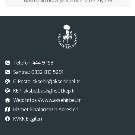
Nasreddin Hoca Şenliği’nde Müzik Ziyafeti
Telefon:
444 9 153
Santral:
0332 813 5291
E-Posta:
aksehir@aksehir.bel.tr
KEP:
aksbelbask@hs01.kep.tr
Web:
https://www.aksehir.bel.tr
Hizmet Binalarımızın Adresleri
KVKK Bilgileri