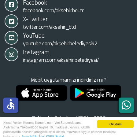
Facebook
facebook.com/aksehir.bel.tr
X-Twitter
twitter.com/aksehir_bld
YouTube
youtube.com/akşehirbelediyesi42
Instagram
instagram.com/aksehir.belediyesi/
Mobil uygulamamızı indirdiniz mi ?
accessible
© Akşehir Belediyesi 1854 - 2026
Kişisel Verileri Koruma Kanunu'nun, Veri Sorumlulusunun
Okudum
Tüm Hakları Saklıdır.
Aydınlatma Yükümlülüğü başlıklı 10. maddesi uyarınca, Gizlilik
politikasında belirtilen amaçlarla sınırlı olarak, mevzuata uygun çerezler (cookies)
kullanıyoruz.
Ayrıntılı Bilgi İçin: KVKK Portalı