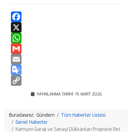
Facebook
X
WhatsApp
Gmail
Email
Google
Translate
Copy
YAYINLANMA TARIHI: 15 MART 2026
Link
Buradasınız:
Gündem
Tüm Haberler Listesi
Genel Haberler
Kamyon Garajı ve Sanayi Dükkanları Projesine Ret