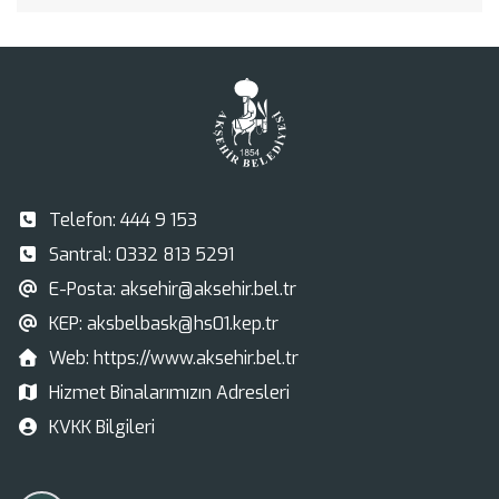
Telefon:
444 9 153
Santral:
0332 813 5291
E-Posta:
aksehir@aksehir.bel.tr
KEP:
aksbelbask@hs01.kep.tr
Web:
https://www.aksehir.bel.tr
Hizmet Binalarımızın Adresleri
KVKK Bilgileri