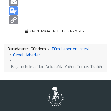
Gmail
Email
Google
Translate
Copy
YAYINLANMA TARIHI: 06 KASIM 2025
Link
Buradasınız:
Gündem
Tüm Haberler Listesi
Genel Haberler
Başkan Köksal’dan Ankara’da Yoğun Temas Trafiği