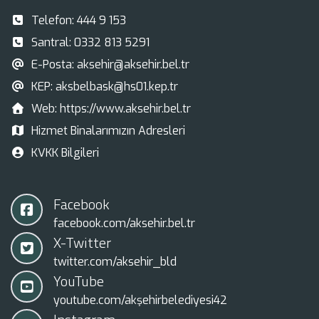
Telefon:
444 9 153
Santral:
0332 813 5291
E-Posta:
aksehir@aksehir.bel.tr
KEP:
aksbelbask@hs01.kep.tr
Web:
https://www.aksehir.bel.tr
Hizmet Binalarımızın Adresleri
KVKK Bilgileri
Facebook
facebook.com/aksehir.bel.tr
X-Twitter
twitter.com/aksehir_bld
YouTube
youtube.com/akşehirbelediyesi42