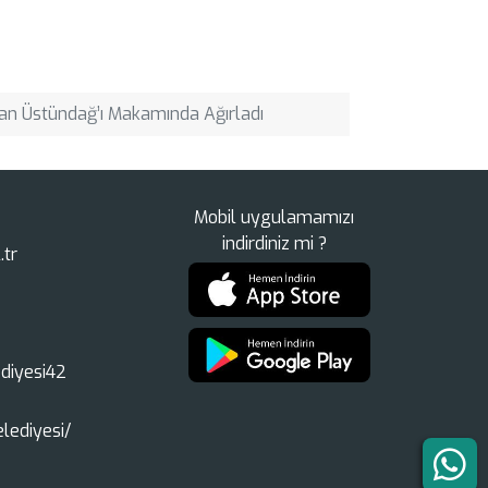
tan Üstündağ’ı Makamında Ağırladı
Mobil uygulamamızı
indirdiniz mi ?
.tr
diyesi42
lediyesi/