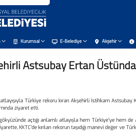
n
Kurumsal
E-Belediye
Akşehir
ehirli Astsubay Ertan Üstünd
 atlayışıyla Türkiye rekoru kıran Akşehirli İstihkam Astsubay
mında ziyaret etti.
 gökyüzünde açtığı anlamlı atlayışla hem Türkiye’ye hem de 
 Ziyarette, KKTC’de kırılan rekorun taşıdığı manevi değer ve T