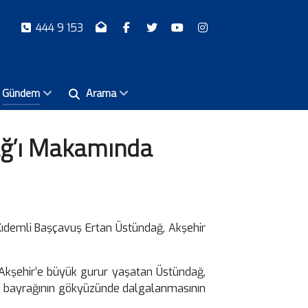
444 9 153
Gündem
Arama
ağ’ı Makamında
 Kıdemli Başçavuş Ertan Üstündağ, Akşehir
Akşehir’e büyük gurur yaşatan Üstündağ,
ürk bayrağının gökyüzünde dalgalanmasının