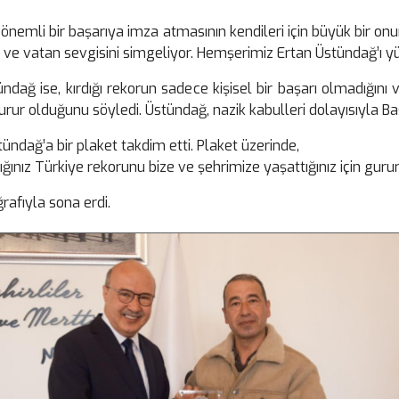
 önemli bir başarıya imza atmasının kendileri için büyük bir o
ını ve vatan sevgisini simgeliyor. Hemşerimiz Ertan Üstündağ’ı yü
ağ ise, kırdığı rekorun sadece kişisel bir başarı olmadığını
 gurur olduğunu söyledi. Üstündağ, nazik kabulleri dolayısıyla Ba
ündağ’a bir plaket takdim etti. Plaket üzerinde,
nız Türkiye rekorunu bize ve şehrimize yaşattığınız için gurur d
rafıyla sona erdi.