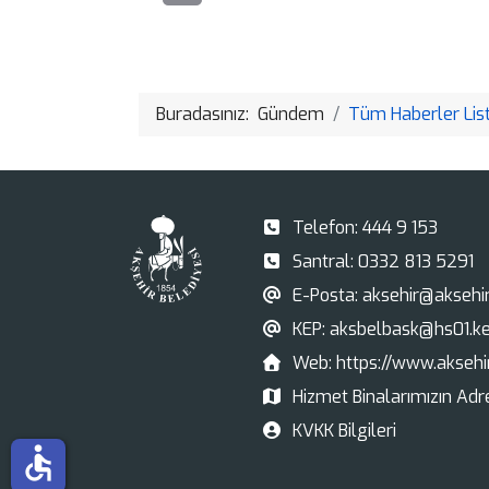
Buradasınız:
Gündem
Tüm Haberler List
Telefon:
444 9 153
Santral:
0332 813 5291
E-Posta:
aksehir@aksehir.
KEP:
aksbelbask@hs01.ke
Web:
https://www.aksehir
Hizmet Binalarımızın Adre
KVKK Bilgileri
accessible