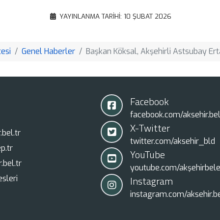
Translate
Copy
YAYINLANMA TARIHI: 10 ŞUBAT 2026
Link
esi
Genel Haberler
Başkan Köksal, Akşehirli Astsubay Er
Facebook
facebook.com/aksehir.bel
X-Twitter
bel.tr
twitter.com/aksehir_bld
p.tr
YouTube
.bel.tr
youtube.com/akşehirbele
sleri
Instagram
instagram.com/aksehir.be