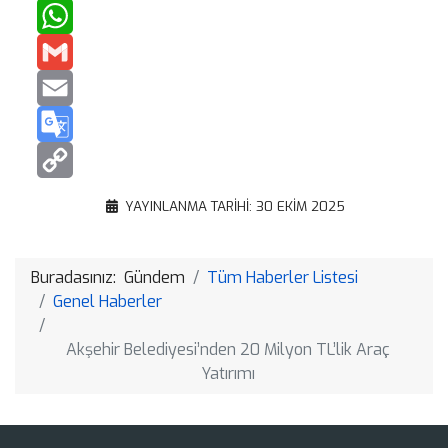
X
WhatsApp
Gmail
Email
Google
Translate
Copy
YAYINLANMA TARIHI: 30 EKIM 2025
Link
Buradasınız:
Gündem
Tüm Haberler Listesi
Genel Haberler
Akşehir Belediyesi’nden 20 Milyon TL’lik Araç
Yatırımı