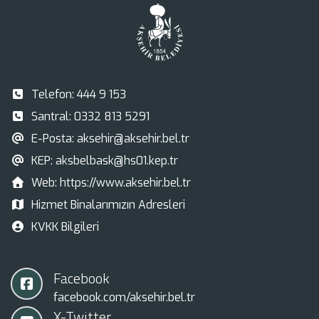
Telefon:
444 9 153
Santral:
0332 813 5291
E-Posta:
aksehir@aksehir.bel.tr
KEP:
aksbelbask@hs01.kep.tr
Web:
https://www.aksehir.bel.tr
Hizmet Binalarımızın Adresleri
KVKK Bilgileri
Facebook
facebook.com/aksehir.bel.tr
X-Twitter