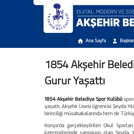
Ana Sayfa
Başka
1854 Akşehir Beledi
Gurur Yaşattı
1854 Akşehir Belediye Spor Kulübü
sporc
yaşattı. Akşehir Lisesi öğrencisi Şeyda Yı
birinciliği müsabakalarında hem de Türkiy
Konya’da gerçekleştirilen Okul Sporla
kategorilerinde şampiyon olan Şeyda Yıl