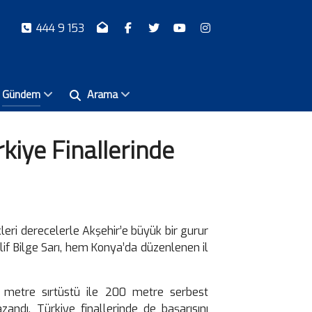
444 9 153
Gündem
Arama
kiye Finallerinde
leri derecelerle Akşehir’e büyük bir gurur
Elif Bilge Sarı, hem Konya’da düzenlenen il
0 metre sırtüstü ile 200 metre serbest
andı. Türkiye finallerinde de başarısını