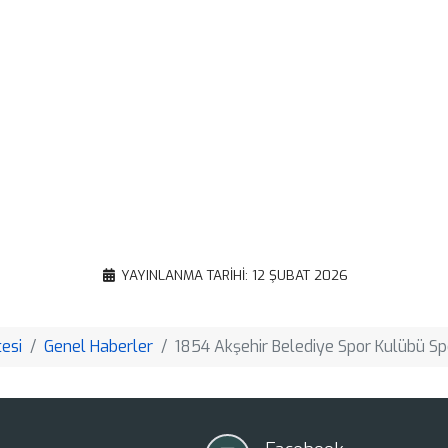
Facebook
X
WhatsApp
Gmail
Email
Google
Translate
Copy
YAYINLANMA TARIHI: 12 ŞUBAT 2026
Link
esi
Genel Haberler
1854 Akşehir Belediye Spor Kulübü Spo