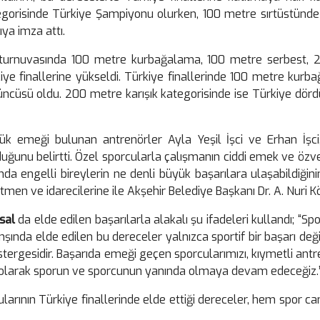
egorisinde Türkiye Şampiyonu olurken, 100 metre sırtüstünde 
ya imza attı.
iliği turnuvasında 100 metre kurbağalama, 100 metre serbest
kiye finallerine yükseldi. Türkiye finallerinde 100 metre ku
ncüsü oldu. 200 metre karışık kategorisinde ise Türkiye dör
k emeği bulunan antrenörler Ayla Yeşil İşci ve Erhan İşci,
uğunu belirtti. Özel sporcularla çalışmanın ciddi emek ve özver
da engelli bireylerin ne denli büyük başarılara ulaşabildiğinin
men ve idarecilerine ile Akşehir Belediye Başkanı Dr. A. Nuri Kö
sal
da elde edilen başarılarla alakalı şu ifadeleri kullandı; “Spor
ında elde edilen bu dereceler yalnızca sportif bir başarı değil
ergesidir. Başarıda emeği geçen sporcularımızı, kıymetli antren
 olarak sporun ve sporcunun yanında olmaya devam edeceğiz.
larının Türkiye finallerinde elde ettiği dereceler, hem spor 