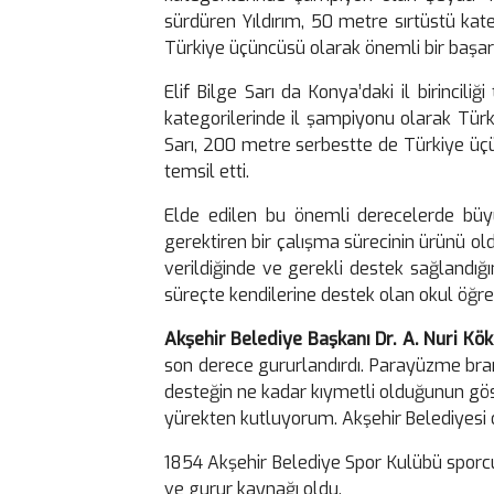
sürdüren Yıldırım, 50 metre sırtüstü kat
Türkiye üçüncüsü olarak önemli bir başarı
Elif Bilge Sarı da Konya’daki il birinc
kategorilerinde il şampiyonu olarak Tür
Sarı, 200 metre serbestte de Türkiye üçü
temsil etti.
Elde edilen bu önemli derecelerde büyü
gerektiren bir çalışma sürecinin ürünü old
verildiğinde ve gerekli destek sağlandığın
süreçte kendilerine destek olan okul öğret
Akşehir Belediye Başkanı Dr. A. Nuri Kök
son derece gururlandırdı. Parayüzme branş
desteğin ne kadar kıymetli olduğunun göst
yürekten kutluyorum. Akşehir Belediyesi
1854 Akşehir Belediye Spor Kulübü sporcu
ve gurur kaynağı oldu.