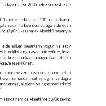
Türkiye ikincisi, 200 metre serbestte ise
, 200 metre serbest ve 200 metre karışık
rbağalamada Türkiye üçüncülüğü elde eden
düncülüğünü kazanarak Akşehir’i başarıyla
 elde edilen başarıların yoğun ve sabır
i istediğini vurgulayan antrenörler, fırsat
 bir kez daha kanıtlandığını ifade etti. Bu
ksal’a teşekkür etti.
cularımızın azmi, disiplini ve inancı bizleri
, aynı zamanda fırsat eşitliğinin ve doğru
örlerimizi, ailelerini ve öğretmenlerimizi
”
camiasında hem de Akşehir’de büyük sevinç