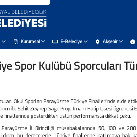
n
Kurumsal
E-Belediye
Akşehir
ye Spor Kulübü Sporcuları Tür
uları, Okul Sporları Parayüzme Türkiye Finalleri’nde elde ettik
ldırım ile Şehit Zeynep Sağır Proje İmam Hatip Lisesi öğrencisi 
e finallerinde gösterdikleri üstün performansla dikkat çekti.
rı Parayüzme İl Birinciliği müsabakalarında 50, 100 ve 20
dırım, bu derecelerle Türkiye finallerine katılmaya hak kaz