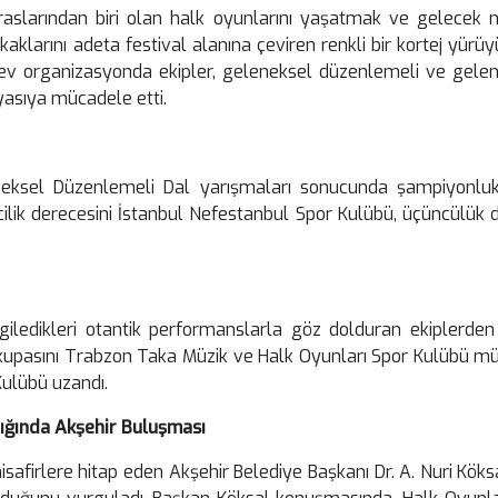
aslarından biri olan halk oyunlarını yaşatmak ve gelecek
aklarını adeta festival alanına çeviren renkli bir kortej yürü
v organizasyonda ekipler, geleneksel düzenlemeli ve gelen
ıyasıya mücadele etti.
neksel Düzenlemeli Dal yarışmaları sonucunda şampiyonl
ncilik derecesini İstanbul Nefestanbul Spor Kulübü, üçüncülük
iledikleri otantik performanslarla göz dolduran ekiplerden
ilik kupasını Trabzon Taka Müzik ve Halk Oyunları Spor Kulübü 
ulübü uzandı.
şığında Akşehir Buluşması
isafirlere hitap eden Akşehir Belediye Başkanı Dr. A. Nuri Kök