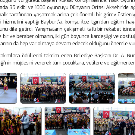
lduğunu vurguladı. Başkan Köksal konuşmasında, Halk Oyunla
ada 35 ekibi ve 1000 oyuncuyu Dünyanın Ortası Akşehir’de a
u halk tarafından yaşatmak adına çok önemli bir görev üstlen
i hizmetini yaptığı Bayburt’a, komşu ilçe Ilgın’dan eğitim h
u dile getirdi. Yarışmaların çekişmeli, tatlı bir rekabet içi
de bir ve beraber olmanın, iki gün boyunca kardeşliği ve do
unlarının da hep var olmaya devam edecek olduğunu önemle vur
akımlara ödüllerini takdim eden Belediye Başkanı Dr. A. Nu
i’nin müjdesini vererek tüm çocuklara, velilere ve eğitmenlere t