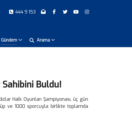
444 9 153
Gündem
Arama
 Sahibini Buldu!
ldızlar Halk Oyunları Şampiyonası, üç gün
lüp ve 1000 sporcuyla birlikte toplamda