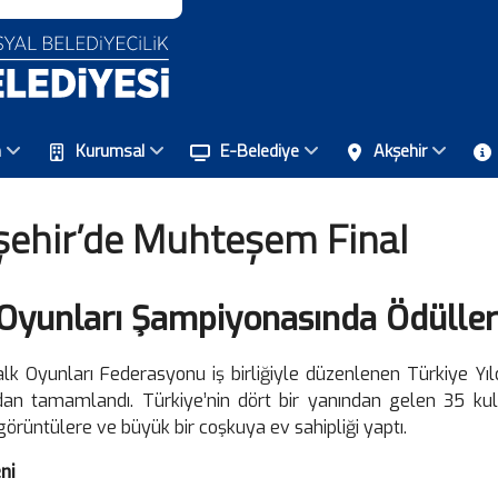
n
Kurumsal
E-Belediye
Akşehir
şehir’de Muhteşem Final
k Oyunları Şampiyonasında Ödüller
alk Oyunları Federasyonu iş birliğiyle düzenlenen Türkiye Yı
an tamamlandı. Türkiye’nin dört bir yanından gelen 35 ku
 görüntülere ve büyük bir coşkuya ev sahipliği yaptı.
ni