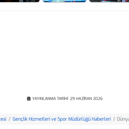
Facebook
X
WhatsApp
Gmail
Email
Google
Translate
Copy
YAYINLANMA TARIHI: 29 HAZIRAN 2026
Link
esi
Gençlik Hizmetleri ve Spor Müdürlüğü Haberleri
Dünya