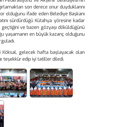
rı Federasyonu ve Akşehir Belediyesi’nin
ğırlamaktan son derece onur duyduklarını
iyor olduğunu ifade eden Belediye Başkanı
ayatını sürdürdüğü Kütahya yöresine kadar
nde geçtiğini ve bazen gözyaşı döküldüğünü
stluğu yaşamanın en büyük kazanç olduğunu
guladı.
ri Köksal, gelecek hafta başlayacak olan
eşekkür edip iyi tatiller diledi.