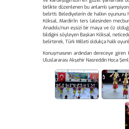
ve kardeşliğimizin en güzel yansıması o
birlikte düzenlenen bu anlamlı şampiyon
belirtti. Belediyelerin de halkın oyunun
Köksal, Mardin’in ters lalesinden mecbur
Anadolu’nun eşsizi bir maya ve öz olduğun
bildiğini söyleyen Başkan Köksal, netice
belirterek, Türk Milleti oldukça halk oy
​Konuşmasının ardından dereceye giren t
Uluslararası Akşehir Nasreddin Hoca Şenliğ