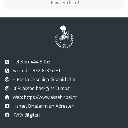
Kıymetli İsim!
Telefon:
444 9 153
Santral:
0332 813 5291
E-Posta:
aksehir@aksehir.bel.tr
KEP:
aksbelbask@hs01.kep.tr
Web:
https://www.aksehir.bel.tr
Hizmet Binalarımızın Adresleri
KVKK Bilgileri