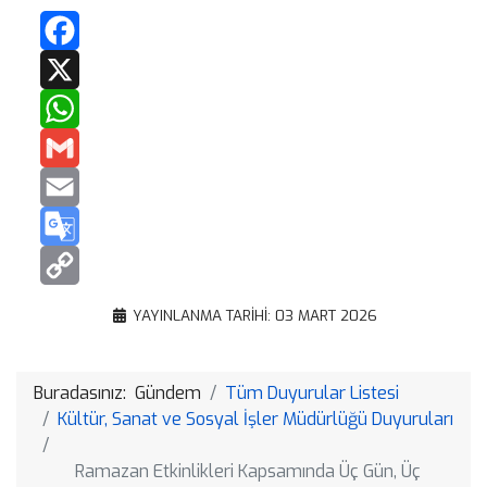
Facebook
X
WhatsApp
Gmail
Email
Google
Translate
Copy
YAYINLANMA TARIHI: 03 MART 2026
Link
Buradasınız:
Gündem
Tüm Duyurular Listesi
Kültür, Sanat ve Sosyal İşler Müdürlüğü Duyuruları
Ramazan Etkinlikleri Kapsamında Üç Gün, Üç