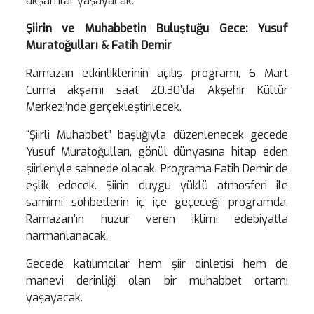
akşamlar yaşayacak.
Şiirin ve Muhabbetin Buluştuğu Gece: Yusuf
Muratoğulları & Fatih Demir
Ramazan etkinliklerinin açılış programı, 6 Mart
Cuma akşamı saat 20.30’da Akşehir Kültür
Merkezi’nde gerçekleştirilecek.
“Şiirli Muhabbet” başlığıyla düzenlenecek gecede
Yusuf Muratoğulları, gönül dünyasına hitap eden
şiirleriyle sahnede olacak. Programa Fatih Demir de
eşlik edecek. Şiirin duygu yüklü atmosferi ile
samimi sohbetlerin iç içe geçeceği programda,
Ramazan’ın huzur veren iklimi edebiyatla
harmanlanacak.
Gecede katılımcılar hem şiir dinletisi hem de
manevi derinliği olan bir muhabbet ortamı
yaşayacak.