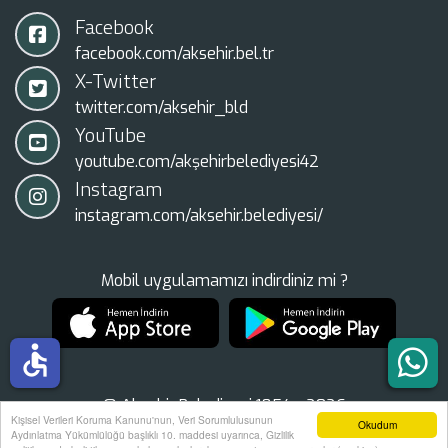
Facebook
facebook.com/aksehir.bel.tr
X-Twitter
twitter.com/aksehir_bld
YouTube
youtube.com/akşehirbelediyesi42
Instagram
instagram.com/aksehir.belediyesi/
Mobil uygulamamızı indirdiniz mi ?
accessible
© Akşehir Belediyesi 1854 - 2026
Kişisel Verileri Koruma Kanunu'nun, Veri Sorumlulusunun
Okudum
Tüm Hakları Saklıdır.
Aydınlatma Yükümlülüğü başlıklı 10. maddesi uyarınca, Gizlilik