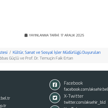
Gmail
Email
Google
Translate
Copy
YAYINLANMA TARIHI: 17 ARALIK 2025
Link
stesi
Kültür, Sanat ve Sosyal İşler Müdürlüğü Duyuruları
bbas Güçlü ve Prof. Dr. Temuçin Faik Ertan
Facebook
facebook.com/aksehir.bel
X-Twitter
bel.tr
twitter.com/aksehir_bld
p.tr