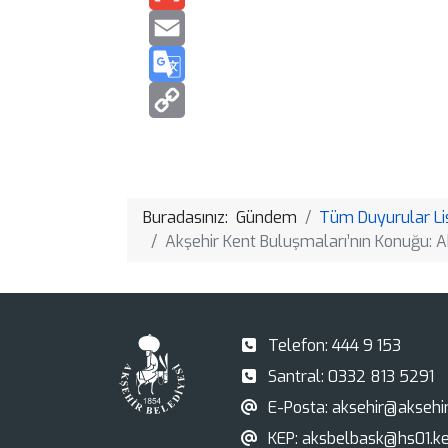
Buradasınız:
Gündem
Tüm Duyurular Li
Akşehir Kent Buluşmaları’nın Konuğu: A
Telefon:
444 9 153
Santral:
0332 813 5291
E-Posta:
aksehir@aksehir.
KEP:
aksbelbask@hs01.ke