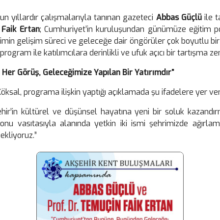
n yıllardır çalışmalarıyla tanınan gazeteci
Abbas Güçlü
ile t
 Faik Ertan
; Cumhuriyet’in kuruluşundan günümüze eğitim poli
eğitimin gelişim süreci ve geleceğe dair öngörüler çok boyutlu bi
rogram ile katılımcılara derinlikli ve ufuk açıcı bir tartışma z
 Her Görüş, Geleceğimize Yapılan Bir Yatırımdır”
öksal, programa ilişkin yaptığı açıklamada şu ifadelere yer ver
ehir’in kültürel ve düşünsel hayatına yeni bir soluk kazandır
 konu vasıtasıyla alanında yetkin iki ismi şehrimizde ağı
ekliyoruz.”