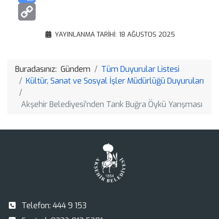
Google
Translate
Copy
YAYINLANMA TARIHI: 18 AĞUSTOS 2025
Link
Buradasınız:
Gündem
Tüm Duyurular Listesi
Kültür, Sanat ve Sosyal İşler Müdürlüğü Duyuruları
Akşehir Belediyesi’nden Tarık Buğra Öykü Yarışması
Telefon:
444 9 153