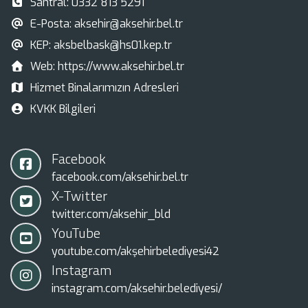
Santral:
0332 813 5291
E-Posta:
aksehir@aksehir.bel.tr
KEP:
aksbelbask@hs01.kep.tr
Web:
https://www.aksehir.bel.tr
Hizmet Binalarımızın Adresleri
KVKK Bilgileri
Facebook
facebook.com/aksehir.bel.tr
X-Twitter
twitter.com/aksehir_bld
YouTube
youtube.com/akşehirbelediyesi42
Instagram
instagram.com/aksehir.belediyesi/