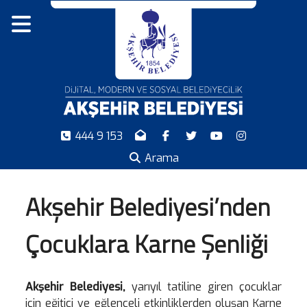
444 9 153
Arama
Akşehir Belediyesi’nden
Çocuklara Karne Şenliği
Akşehir Belediyesi,
yarıyıl tatiline giren çocuklar
için eğitici ve eğlenceli etkinliklerden oluşan Karne