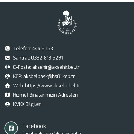
Telefon:
444 9 153
Santral:
0332 813 5291
E-Posta:
aksehir@aksehir.bel.tr
KEP:
aksbelbask@hs01.kep.tr
Web:
https://www.aksehir.bel.tr
Hizmet Binalarımızın Adresleri
KVKK Bilgileri
Facebook
facebook.com/aksehir.bel.tr