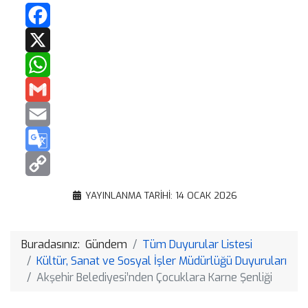
Facebook
X
WhatsApp
Gmail
Email
Google
Translate
Copy
YAYINLANMA TARIHI: 14 OCAK 2026
Link
Buradasınız:
Gündem
Tüm Duyurular Listesi
Kültür, Sanat ve Sosyal İşler Müdürlüğü Duyuruları
Akşehir Belediyesi’nden Çocuklara Karne Şenliği