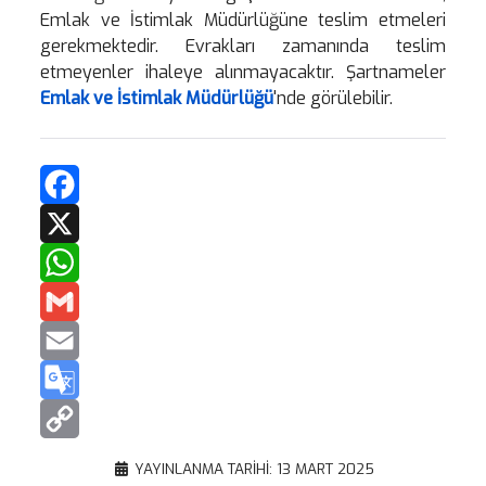
Emlak ve İstimlak Müdürlüğüne teslim etmeleri
gerekmektedir. Evrakları zamanında teslim
etmeyenler ihaleye alınmayacaktır. Şartnameler
Emlak ve İstimlak Müdürlüğü
'nde görülebilir.
Facebook
X
WhatsApp
Gmail
Email
Google
Translate
Copy
YAYINLANMA TARIHI: 13 MART 2025