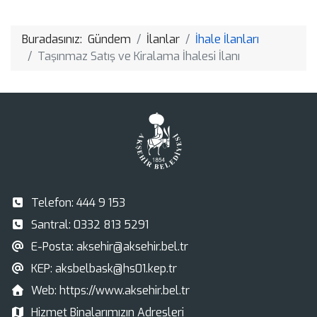
Link
Buradasınız:
Gündem
İlanlar
İhale İlanları
Taşınmaz Satış ve Kiralama İhalesi İlanı
Telefon:
444 9 153
Santral:
0332 813 5291
E-Posta:
aksehir@aksehir.bel.tr
KEP:
aksbelbask@hs01.kep.tr
Web:
https://www.aksehir.bel.tr
Hizmet Binalarımızın Adresleri