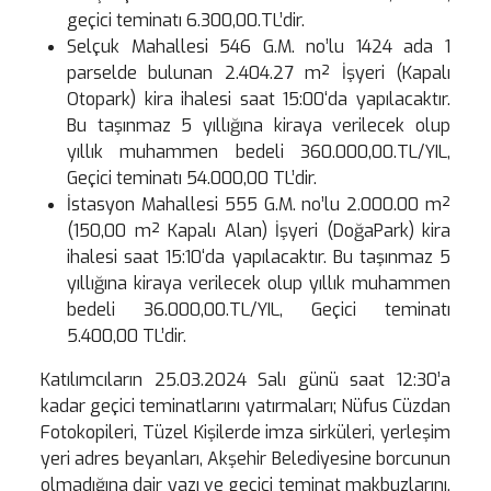
geçici teminatı 6.300,00.TL’dir.
Selçuk Mahallesi 546 G.M. no’lu 1424 ada 1
parselde bulunan 2.404.27 m² İşyeri (Kapalı
Otopark) kira ihalesi saat 15:00‘da yapılacaktır.
Bu taşınmaz 5 yıllığına kiraya verilecek olup
yıllık muhammen bedeli 360.000,00.TL/YIL,
Geçici teminatı 54.000,00 TL’dir.
İstasyon Mahallesi 555 G.M. no’lu 2.000.00 m²
(150,00 m² Kapalı Alan) İşyeri (DoğaPark) kira
ihalesi saat 15:10‘da yapılacaktır. Bu taşınmaz 5
yıllığına kiraya verilecek olup yıllık muhammen
bedeli 36.000,00.TL/YIL, Geçici teminatı
5.400,00 TL’dir.
Katılımcıların 25.03.2024 Salı günü saat 12:30’a
kadar geçici teminatlarını yatırmaları; Nüfus Cüzdan
Fotokopileri, Tüzel Kişilerde imza sirküleri, yerleşim
yeri adres beyanları, Akşehir Belediyesine borcunun
olmadığına dair yazı ve geçici teminat makbuzlarını,