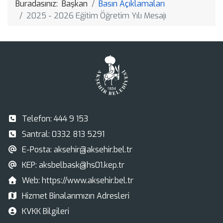
Buradasınız:
Başkan
Basın Açıklamaları
2025 - 2026 Eğitim Öğretim Yılı Mesajı
Telefon:
444 9 153
Santral:
0332 813 5291
E-Posta:
aksehir@aksehir.bel.tr
KEP:
aksbelbask@hs01.kep.tr
Web:
https://www.aksehir.bel.tr
Hizmet Binalarımızın Adresleri
KVKK Bilgileri