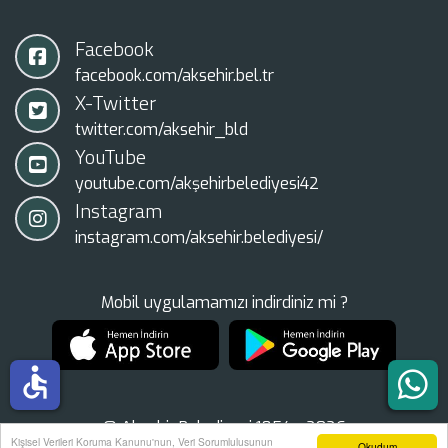
Facebook
facebook.com/aksehir.bel.tr
X-Twitter
twitter.com/aksehir_bld
YouTube
youtube.com/akşehirbelediyesi42
Instagram
instagram.com/aksehir.belediyesi/
Mobil uygulamamızı indirdiniz mi ?
accessible
© Akşehir Belediyesi 1854 - 2026
Kişisel Verileri Koruma Kanunu'nun, Veri Sorumlulusunun
Okudum